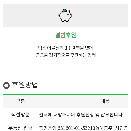
결연후원
입소 어르신과 1:1 결연을 맺어
금품을 정기적으로 후원하는 형태
후원방법
구분
내용
직접방문
센터에 내방하시어 후원신청 및 납부합니다.
무통장 입금
국민은행 631601-01-532132(예금주: 시