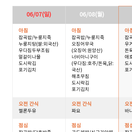
06/07(일)
06/08(월)
아침
아침
아
잡곡밥/누룽지죽
잡곡밥/누룽지죽
잡
누룽지탕(쌀:외국산)
오징어무국
우
우다짐두부조림
(오징어:원양산)
돈
얼갈이나물
너비아니구이
애
도시락김
(우다짐:호주/돈육,닭:
도
포기김치
국산)
포
해초무침
도시락김
포기김치
오전 간식
오전 간식
오
멜론두유
짜요
바
점심
점심
점