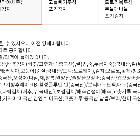
곤약야채무침
고들빼기무침
도토리묵무침
기김치
포기김치
무들깨나물
포기김치
될 수 있사오니 이점 양해바랍니다.
따로 공지합니다.
쌀/압맥이 들어있습니다.
국산,배추김치(배추/고춧가루:중국산),쌀(밥,죽,누룽지죽):국내산,쌀
태:러시아,고등어(순살:국내산/토막:노르웨이),갈치:모로코,꽃게/참
:중국산,오징어(다짐,채,할복:원양산/솔방울오징어:중국산/갑오징어:
미닭고기향후레이크B-활성글루텐:밀(중국산)/분리대두단백:대두(중국
,나박김치(배추,무:국내산),보쌈김치/배추겉절이(배추,고춧가루:국내
내산,가자미:미국산,임연수:미국산,고춧가루:중국산,찹쌀/보리/현미: