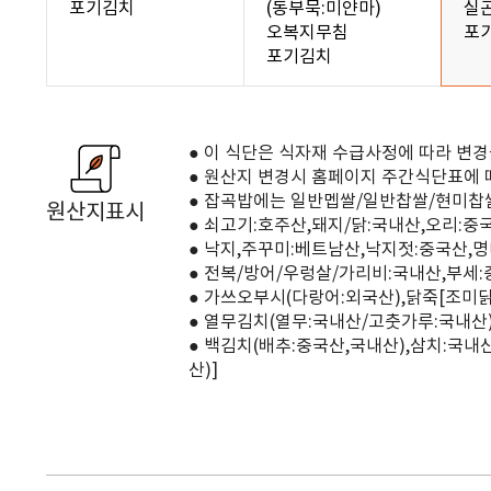
포기김치
(동부묵:미얀마)
실
오복지무침
포
포기김치
● 이 식단은 식자재 수급사정에 따라 변경
● 원산지 변경시 홈페이지 주간식단표에 
● 잡곡밥에는 일반멥쌀/일반찹쌀/현미찹
원산지표시
● 쇠고기:호주산,돼지/닭:국내산,오리:중
● 낙지,주꾸미:베트남산,낙지젓:중국산,명
● 전복/방어/우렁살/가리비:국내산,부세
● 가쓰오부시(다랑어:외국산),닭죽[조
● 열무김치(열무:국내산/고춧가루:국내산)
● 백김치(배추:중국산,국내산),삼치:국
산)]