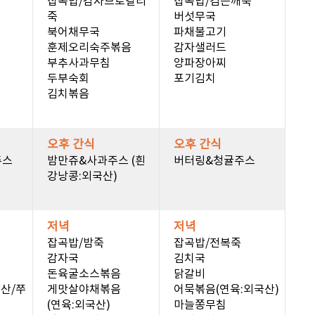
잡곡밥/감자브로컬리
잡곡밥/검은깨죽
죽
버섯무국
북어채무국
파채불고기
훈제오리숙주볶음
감자샐러드
부추사과무침
양파장아찌
두부숙회
포기김치
김치볶음
오후 간식
오후 간식
주스
밤만쥬&사과주스 (흰
버터링&청귤주스
강낭콩:외국산)
저녁
저녁
잡곡밥/밤죽
잡곡밥/전복죽
감자국
김치국
돈육굴소스볶음
닭갈비
산/쭈
게맛살야채볶음
어묵볶음(연육:외국산)
(연육:외국산)
마늘쫑무침