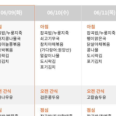
06/09(화)
06/10(수)
06/11(목)
침
아침
아침
곡밥/누룽지죽
잡곡밥/누룽지죽
잡곡밥/누룽지죽
거지콩나물국
쇠고기무국
팽이맑은국
육마늘쫑볶음
참치야채볶음
닭살야채볶음
호박볶음
(가다랑어:원양산)
콩나물
시락김
얼갈이나물
도시락김
기김치
도시락김
포기김치
포기김치
전 간식
오전 간식
오전 간식
나나우유
검은콩두유
고칼슘두유
심
점심
점심