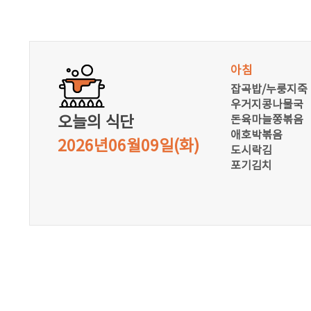
아침
잡곡밥/누룽지죽
우거지콩나물국
돈육마늘쫑볶음
애호박볶음
2026년06월09일
(화)
도시락김
포기김치