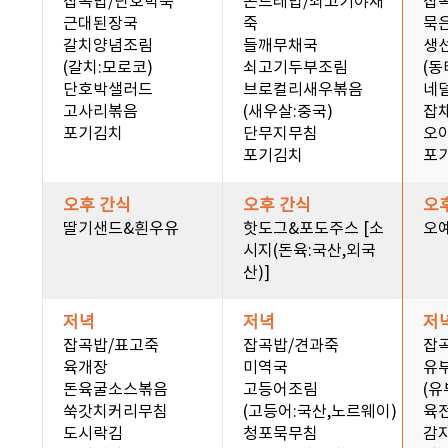
잡곡밥/단호박죽
곤드레밥/쇠고기야채
잡
근대된장국
죽
묵
갈치양념조림
들깨무채국
생
(갈치:모로코)
쇠고기두부조림
(동
단호박샐러드
브로컬리새우볶음
네
고사리볶음
(새우살:중국)
잡
포기김치
단무지무침
오
포기김치
포
오후 간식
오후 간식
오
딸기샌드&흰우유
핫도그&포도주스 [소
오
시지(돈육:국산,외국
산)]
저녁
저녁
저
잡곡밥/표고죽
잡곡밥/견과죽
잡
육개장
미역국
유
돈육굴소스볶음
고등어조림
(유
쑥갓치커리무침
(고등어:국산,노르웨이)
육전
도시락김
청포묵무침
감