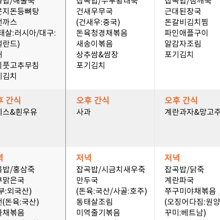
곡밥/해물죽
잡곡밥/두부황태죽
잡곡밥/참깨죽
은지돈등뼈탕
건새우무국
근대된장국
선까스
(건새우:중국)
돈갈비김치찜
태살:러시아/대구:
돈육청경채볶음
파인애플구이
덜란드)
새송이볶음
알감자조림
채
상추쌈&쌈장
포기김치
이풋고추무침
포기김치
기김치
후 간식
오후 간식
오후 간식
예스&흰우유
사과
계란과자&망고
녁
저녁
저녁
곡밥/홍삼죽
잡곡밥/시금치새우죽
잡곡밥/닭죽
부맑은국
만두국
계란파국
부:외국산)
(돈육:국산/사골:호주)
쭈구미야채볶음
(돈육:국산)
동태살조림
(오징어다짐:원양
자채볶음
미역줄기볶음
꾸미:베트남)