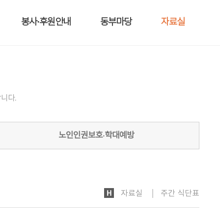
봉사·후원안내
동부마당
자료실
니다.
노인인권보호·학대예방
HOME
자료실
주간 식단표