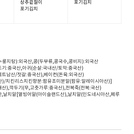
상추겉절이
포기김치
포기김치
(누룽지탕):외국산,콩(두부류,콩국수,콩비지):외국산
조기:중국산,아귀(순살:국내산/토막:중국산)
베트남산/젓갈:중국산),베이컨(돈육:외국산)
산)/치킨리스치킨향분:팜유조미분말(팜유:말레이시아산)]
산),깍두기(무,고춧가루:중국산),전복죽(전복:국산)
국산,날치알[열빙어알(아이슬랜드산),날치알(인도네시아산,페루