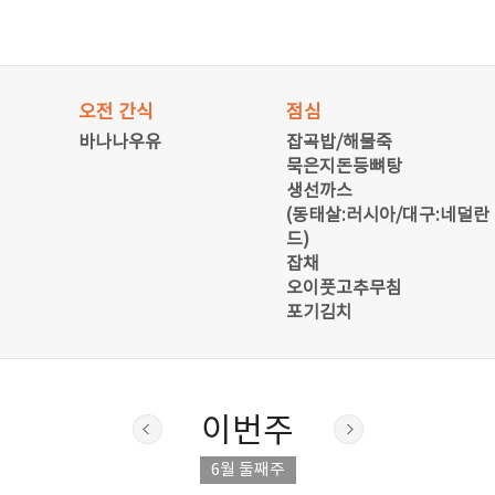
오전 간식
점심
바나나우유
잡곡밥/해물죽
묵은지돈등뼈탕
생선까스
(동태살:러시아/대구:네덜란
드)
잡채
오이풋고추무침
포기김치
이번주
6월 둘째주