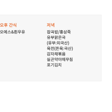
오후 간식
저녁
오예스&흰우유
잡곡밥/홍삼죽
유부맑은국
(유부:외국산)
육전(돈육:국산)
감자채볶음
실곤약야채무침
포기김치