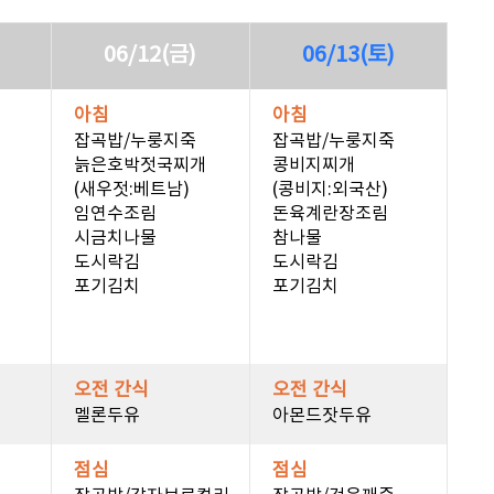
06/12(금)
06/13(토)
아침
아침
잡곡밥/누룽지죽
잡곡밥/누룽지죽
늙은호박젓국찌개
콩비지찌개
(새우젓:베트남)
(콩비지:외국산)
임연수조림
돈육계란장조림
시금치나물
참나물
도시락김
도시락김
포기김치
포기김치
오전 간식
오전 간식
멜론두유
아몬드잣두유
점심
점심