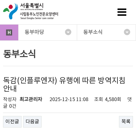
동부마당
동부소식
동부소식
독감(인플루엔자) 유행에 따른 방역지침
안내
작성자
최고관리자
2025-12-15 11:08
조회
4,580회
댓
글
0건
이전글
다음글
목록