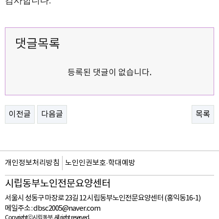
감사합니다
.
댓글목록
등록된 댓글이 없습니다.
이전글
다음글
목록
개인정보처리방침
노인인권보호·학대예방
시립동부노인전문요양센터
서울시 성동구 마장로 23길 12 시립동부노인전문요양센터 (홍익동16-1)
메일주소 :
dbsc2005@naver.com
Copyrightⓒ시립동부. All right reserved.