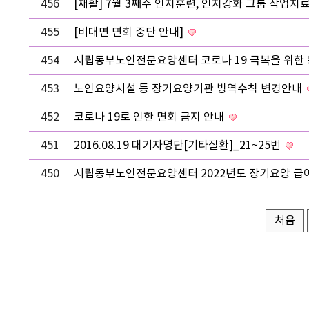
456
[재활] 7월 3째주 인지훈련, 인지강화 그룹 작업
455
[비대면 면회 중단 안내]
454
시립동부노인전문요양센터 코로나 19 극복을 위한
453
노인요양시설 등 장기요양기관 방역수칙 변경안내
452
코로나 19로 인한 면회 금지 안내
451
2016.08.19 대기자명단[기타질환]_21~25번
450
시립동부노인전문요양센터 2022년도 장기요양 급
처음