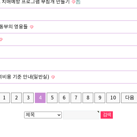
치료 치매예방 프로그램 부침개 만들기
 동부의 영웅들
여비용 기준 안내(일반실)
1
2
3
4
5
6
7
8
9
10
다음