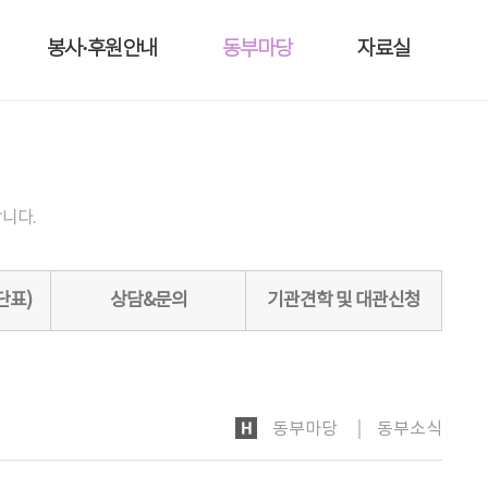
봉사·후원안내
동부마당
자료실
니다.
단표)
상담&문의
기관견학 및 대관신청
HOME
동부마당
동부소식