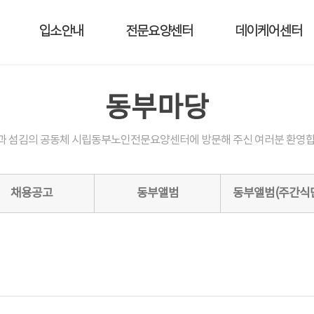
입소안내
전문요양센터
데이케어센터
동부마당
과 섬김의 공동체 시립동부노인전문요양센터에 방문해 주신 여러분 환영합
채용공고
동부앨범
동부앨범(주간식